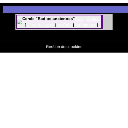
Cercle "Radios anciennes"
Aide
-
Contact
[
Liste des sites
|
<< Préc
|
Suivant >>
]
Gestion des cookies