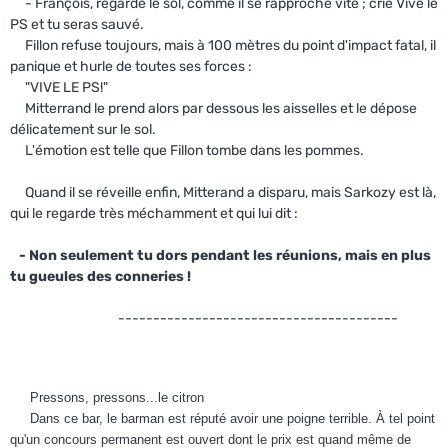
- François, regarde le sol, comme il se rapproche vite ; crie Vive le
PS et tu seras sauvé.
Fillon refuse toujours, mais à 100 mètres du point d'impact fatal, il
panique et hurle de toutes ses forces :
"VIVE LE PS!"
Mitterrand le prend alors par dessous les aisselles et le dépose
délicatement sur le sol.
L'émotion est telle que Fillon tombe dans les pommes.
Quand il se réveille enfin, Mitterand a disparu, mais Sarkozy est là,
qui le regarde très méchamment et qui lui dit :
- Non seulement tu dors pendant les réunions, mais en plus
tu gueules des conneries !
----------------------------------------
Pressons, pressons...le citron
Dans ce bar, le barman est réputé avoir une poigne terrible. À tel point
qu'un concours permanent est ouvert dont le prix est quand même de