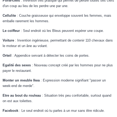
Porte-clefs
: Invention très pratique qui permet de perdre toutes ses clefs
d'un coup au lieu de les perdre une par une.
Cellulite
: Couche graisseuse qui enveloppe souvent les femmes, mais
emballe rarement les hommes.
Le coiffeur
: Seul endroit où les Bleus peuvent espérer une coupe.
Voiture
: Invention ingénieuse, permettant de contenir 110 chevaux dans
le moteur et un âne au volant.
Orteil
: Appendice servant à détecter les coins de portes.
Egalité des sexes
: Nouveau concept créé par les hommes pour ne plus
payer le restaurant.
Monter un meuble Ikea
: Expression moderne signifiant "passer un
week-end de merde".
Etre au bout du rouleau
: Situation très peu confortable, surtout quand
on est aux toilettes.
Facebook
: Le seul endroit où tu parles à un mur sans être ridicule.