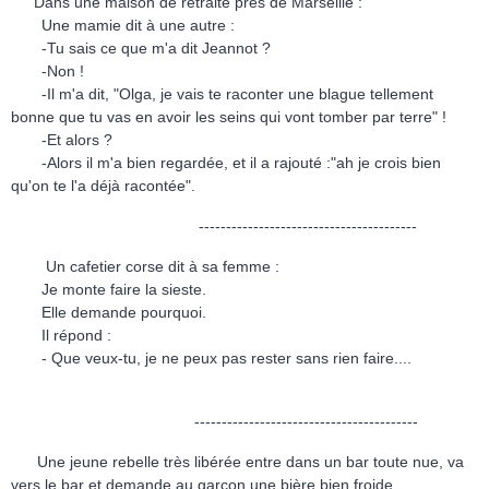
Dans une maison de retraite près de Marseille :
Une mamie dit à une autre :
-Tu sais ce que m'a dit Jeannot ?
-Non !
-Il m'a dit, "Olga, je vais te raconter une blague tellement
bonne que tu vas en avoir les seins qui vont tomber par terre" !
-Et alors ?
-Alors il m'a bien regardée, et il a rajouté :"ah je crois bien
qu'on te l'a déjà racontée".
----------------------------------------
Un cafetier corse dit à sa femme :
Je monte faire la sieste.
Elle demande pourquoi.
Il répond :
- Que veux-tu, je ne peux pas rester sans rien faire....
-----------------------------------------
Une jeune rebelle très libérée entre dans un bar toute nue, va
vers le bar et demande au garçon une bière bien froide.