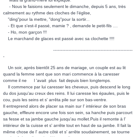
- Nous le faisions seulement le dimanche, depuis 5 ans, très
calmement au rythme des cloches de l'église,
"ding"pour la mettre, "dong"pour la sortir...
- Et que s'est-il passé, mamie ? , demande le petit-fils ....
- Ho, mon garçon !!!
Le marchand de glaces est passé avec sa clochette !!!!
----------------------------------------------------
-
Un soir, après bientôt 25 ans de mariage, un couple est au lit
quand la femme sent que son mari commence à la caresser
comme il ne l 'avait plus fait depuis bien longtemps.
Il commence par lui caresser les cheveux, puis descend le long
du dos jusqu'au creux des reins. Il lui caresse les épaules,
puis le
cou, puis les seins et s' arrêta pile sur son bas-ventre.
Il entreprend alors de placer sa main sur l' intérieur de son bras
gauche, effleure encore une fois son sein, sa hanche puis parcourt
sa fesse et sa jambe gauche jusqu'au mollet.Puis il remonte à l'
intérieur de la cuisse et s' arrête tout en haut de sa jambe. Il fait la
même chose de l' autre côté et s' arrête soudainement, se tourne