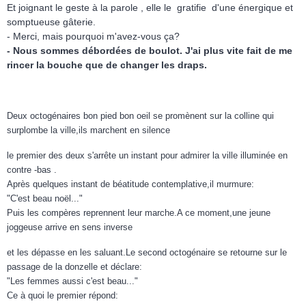
Et joignant le geste à la parole , elle le gratifie d'une énergique et
somptueuse gâterie.
- Merci, mais pourquoi m'avez-vous ça?
- Nous sommes débordées de boulot. J'ai plus vite fait de me
rincer la bouche que de changer les draps.
Deux octogénaires bon pied bon oeil se promènent sur la colline qui
surplombe la ville,ils marchent en silence
le premier des deux s'arrête un instant pour admirer la ville illuminée en
contre -bas .
Après quelques instant de béatitude contemplative,il murmure:
"C'est beau noël..."
Puis les compères reprennent leur marche.A ce moment,une jeune
joggeuse arrive en sens inverse
et les dépasse en les saluant.Le second octogénaire se retourne sur le
passage de la donzelle et déclare:
"Les femmes aussi c'est beau..."
Ce à quoi le premier répond: