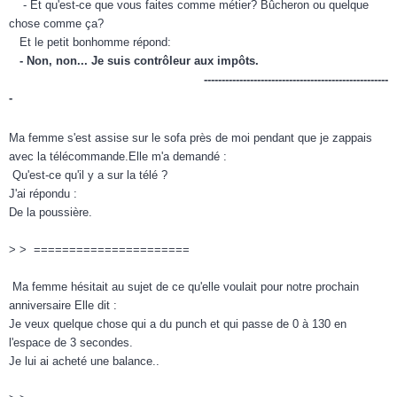
- Et qu'est-ce que vous faites comme métier? Bûcheron ou quelque
chose comme ça?
Et le petit bonhomme répond:
- Non, non... Je suis contrôleur aux impôts.
----------------------------------------------------
-
Ma femme s'est assise sur le sofa près de moi pendant que je zappais
avec la télécommande.Elle m'a demandé :
Qu'est-ce qu'il y a sur la télé ?
J'ai répondu :
De la poussière.
> > ======================
Ma femme hésitait au sujet de ce qu'elle voulait pour notre prochain
anniversaire Elle dit :
Je veux quelque chose qui a du punch et qui passe de 0 à 130 en
l'espace de 3 secondes.
Je lui ai acheté une balance..