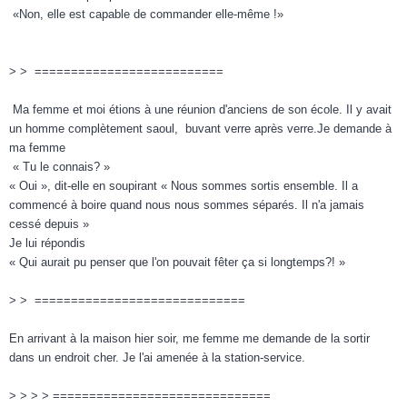
«Non, elle est capable de commander elle-même !»
> > ==========================
Ma femme et moi étions à une réunion d'anciens de son école. Il y avait
un homme complètement saoul, buvant verre après verre.Je demande à
ma femme
« Tu le connais? »
« Oui », dit-elle en soupirant « Nous sommes sortis ensemble. Il a
commencé à boire quand nous nous sommes séparés. Il n'a jamais
cessé depuis »
Je lui répondis
« Qui aurait pu penser que l'on pouvait fêter ça si longtemps?! »
> > =============================
En arrivant à la maison hier soir, me femme me demande de la sortir
dans un endroit cher. Je l'ai amenée à la station-service.
> > > > ==============================