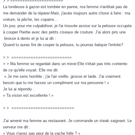
> > ======================
La tondeuse à gazon est tombée en panne, ma femme n'arrêtait pas de
me demander de la réparer.Mais, j'avais toujours autre chose à faire : ma
voiture, la pêche, les copains...
Un jour, pour me culpabiliser, je l'ai trouvée assise sur la pelouse occupée
à couper l'herbe avec des petits ciseaux de couture. J'ai alors pris une
brosse à dents et je lui ai dit :
Quand tu auras fini de couper la pelouse, tu pourras balayer l'entrée?
> > =========================
> > Ma femme se regardait dans un miroir.Elle n'était pas très contente
de ce qu'elle voyait. Elle me dit
« Je me sens horrible ; j'ai l'air vieille, grosse et laide. J'ai vraiment
besoin que tu me fasses un compliment sur ma personne ! »
Je lui ai répondu :
« Ta vision est excellente ! »
> > ==========================
J'ai amené ma femme au restaurant. Je commande un steak saignant. Le
serveur me dit :
« Vous n'avez pas peur de la vache folle ? »