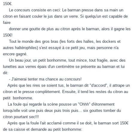
150€.
Le concours consiste en ceci: Le barman presse dans sa main un
citron en faisant couler le jus dans un verre. Si quelqu'un est capable de
faire
donner une goutte de plus au citron après le barman, alors il gagne les
150€!
Tout le monde des gros bras (les forts des halles, les dockers et
autres haltérophiles) s'est essayé à ce petit jeu, mais personne n'a
encore gagné.
Un beau jour, un petit bonhomme, tout mince, tout fragile, avec des
lunettes aux verres épais d'un centimètre se présente au barman et lui
dit:
- J'aimerai tenter ma chance au concours!
Après que les rires se soient tus, le barman dit "d'accord", il attrape un
citron et le presse complètement. Ensuite, il tend les restes du citron au
petit bonhomme.
La foule qui regarde la scène pousse un "Ohhh" d'étonnement
lorsqu'elle voit une puis deux puis trois puis... six gouttes tomber du
citron pourtant sec!!!
Après que la foule l'ait acclamé comme il se doit, le barman sort 150€
de sa caisse et demande au petit bonhomme: