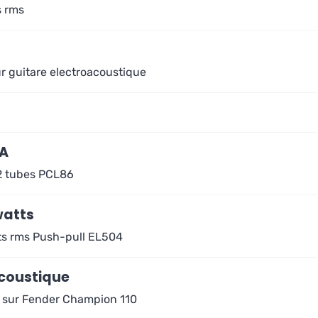
s rms
r guitare electroacoustique
LA
 2 tubes PCL86
watts
tts rms Push-pull EL504
acoustique
e sur Fender Champion 110