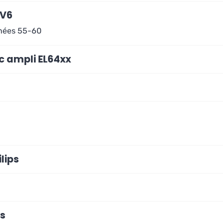
6V6
nnées 55-60
c ampli EL64xx
lips
es